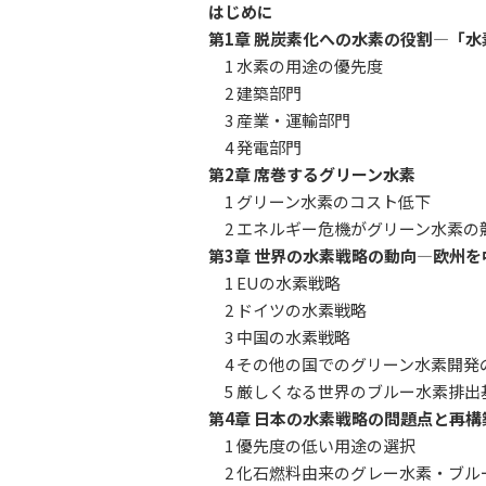
はじめに
第1章 脱炭素化への水素の役割―「
1 水素の用途の優先度
2 建築部門
3 産業・運輸部門
4 発電部門
第2章 席巻するグリーン水素
1 グリーン水素のコスト低下
2 エネルギー危機がグリーン水素
第3章 世界の水素戦略の動向―欧州を
1 EUの水素戦略
2 ドイツの水素戦略
3 中国の水素戦略
4 その他の国でのグリーン水素開
5 厳しくなる世界のブルー水素排
第4章 日本の水素戦略の問題点と再
1 優先度の低い用途の選択
2 化石燃料由来のグレー水素・ブ