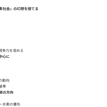
水素社会」の幻想を捨てる
の競争力を高める
中心に
発の動向
出基準
構築の方向
ルー水素の優先