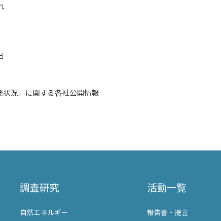
遅れ
出
開発状況」に関する各社公開情報
調査研究
活動一覧
自然エネルギー
報告書・提言