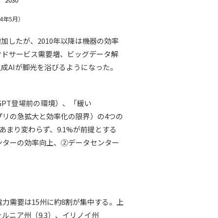
2024年5月）
したが、2010年以降は機器の効率
ウドサービス需要増、ビッグデータ解
生成AIが脚光を浴びるようになった。
トGPT登場前の環境）、「緩い
AIアプリの急拡大と効率化の限界）の4つの
とあまり変わらず、9.1%が前提とする
ンターの効率向上、②データセンター
電力需要は15州に約8割が集中する。上
ォルニア州（9.3）、イリノイ州