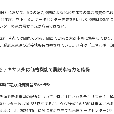
6日）において、5つの研究機関による2050年までの電力需要の見
2022年度）を下回る。データセンター需要を明示した機関は3機関
ンターの電力需要予想は容易ではない。
23年時点では関東で64%、関西で24%と大都市圏に集中しており
、脱炭素電源の近接地も有力視されている。政府は「エネルギー
なるテキサス州は価格機能で脱炭素電力を確保
0年に電力消費割合5%～9%
先頭を走る米国の現況について、特に注目されるテキサスを主に解
タセンター数は10,655存在するが、うち2分の1の5381は米国に
search Institute）は、2024年5月にAIに焦点を当てた米国データ