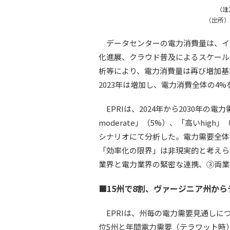
（出所）EPR
データセンターの電力消費量は、イン
化進展、クラウド普及によるスケール
析等により、電力消費量は再び増加基調
2023年は増加し、電力消費全体の4
EPRIは、2024年から2030年の
moderate」（5%）、「高いhig
シナリオにて分析した。電力需要全体に占
「効率化の限界」は非現実的と考えら
業界と電力業界の緊密な連携、③両業
■15州で8割、ヴァージニア州か
EPRIは、州毎の電力需要見通しにつ
位5州と年間電力需要（テラワット時）は