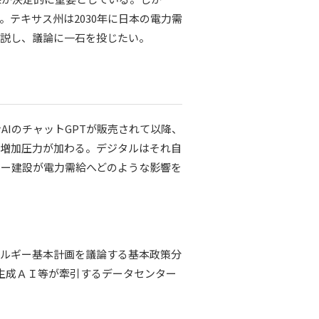
テキサス州は2030年に日本の電力需
解説し、議論に一石を投じたい。
AIのチャットGPTが販売されて以降、
は増加圧力が加わる。デジタルはそれ自
ター建設が電力需給へどのような影響を
ルギー基本計画を議論する基本政策分
生成ＡＩ等が牽引するデータセンター