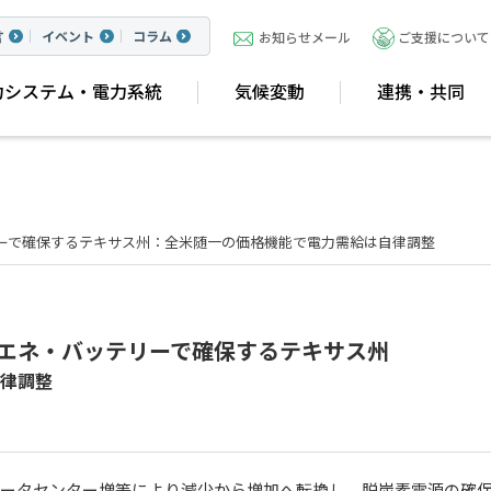
言
イベント
コラム
お知らせメール
ご支援について
力システム・電力系統
気候変動
連携・共同
ーで確保するテキサス州：全米随一の価格機能で電力需給は自律調整
再エネ・バッテリーで確保するテキサス州
律調整
ータセンター増等により減少から増加へ転換し、脱炭素電源の確