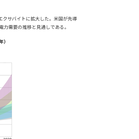
96エクサバイトに拡大した。米国が先導
た電力需要の推移と見通しである。
年）