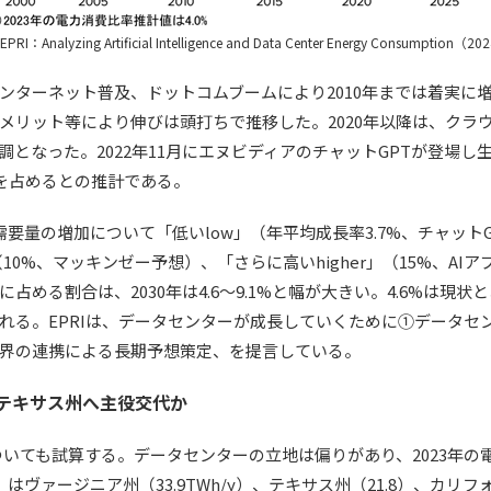
I：Analyzing Artificial Intelligence and Data Center Energy Consumption（
ターネット普及、ドットコムブームにより2010年までは着実に増加
メリット等により伸びは頭打ちで推移した。2020年以降は、クラ
となった。2022年11月にエヌビディアのチャットGPTが登場し
%を占めるとの推計である。
電力需要量の増加について「低いlow」（年平均成長率3.7%、チャッ
h」（10%、マッキンゼー予想）、「さらに高いhigher」（15%、
める割合は、2030年は4.6～9.1%と幅が大きい。4.6%は現状
れる。EPRIは、データセンターが成長していくために①データセ
界の連携による長期予想策定、を提言している。
らテキサス州へ主役交代か
いても試算する。データセンターの立地は偏りがあり、2023年の
ヴァージニア州（33.9TWh/y）、テキサス州（21.8）、カリフ