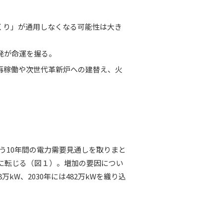
くり」が通用しなくなる可能性は大き
発が命運を握る。
再稼働や次世代革新炉への建替え、火
う10年間の電力需要見通しを取りまと
増加に転じる（図１）。増加の要因につい
W、2030年には482万kWを織り込