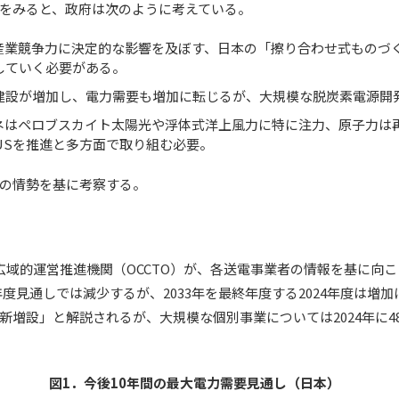
をみると、政府は次のように考えている。
が産業競争力に決定的な影響を及ぼす、日本の「擦り合わせ式ものづ
していく必要がある。
建設が増加し、電力需要も増加に転じるが、大規模な脱炭素電源開
ネはペロブスカイト太陽光や浮体式洋上風力に特に注力、原子力は
USを推進と多方面で取り組む必要。
の情勢を基に考察する。
域的運営推進機関（OCCTO）が、各送電事業者の情報を基に向こ
3年度見通しでは減少するが、2033年を最終年度する2024年度は
増設」と解説されるが、大規模な個別事業については2024年に48万k
図1．今後10年間の最大電力需要見通し（日本）