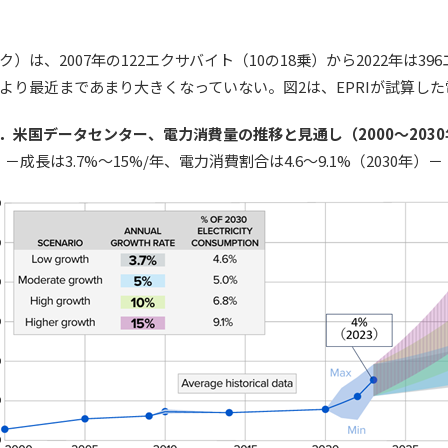
は、2007年の122エクサバイト（10の18乗）から2022年は3
より最近まであまり大きくなっていない。図2は、EPRIが試算し
2．米国データセンター、電力消費量の推移と見通し（2000～2030
－成長は3.7%～15%/年、電力消費割合は4.6～9.1%（2030年）－