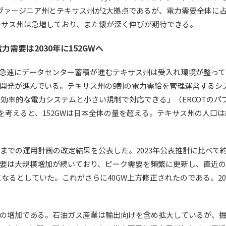
る。ヴァージニア州とテキサス州が2大拠点であるが、電力需要全体に占
テキサス州は急増しており、また懐が深く伸びが期待できる。
力需要は2030年に152GWへ
急速にデータセンター蓄積が進むテキサス州は受入れ環境が整って
発が進んでいる。テキサス州の9割の電力需給を管理運営するシステム
の効率的な電力システムと小さい規制で対応できる」（ERCOTのパ
を考えると、152GWは日本全体の量を超える。テキサス州の人口は約3
30年までの運用計画の改定結果を公表した。2023年公表推計に比べて約
は大規模増加が続いており、ピーク需要を頻繁に更新し、直近の最大需
Wになるとしていた。これがさらに40GW上方修正されたのである。202
の増加である。石油ガス産業は輸出向けを含め拡大しているが、掘