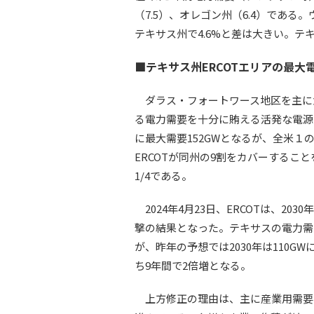
（7.5）、オレゴン州（6.4）であ
テキサス州で4.6%と差は大きい。
■テキサス州ERCOTエリアの最大電
ダラス・フォートワース地区を主に
る電力需要を十分に賄える活発な電源開
に最大需要152GWとなるが、全米１
ERCOTが同州の9割をカバーすること
1/4である。
2024年4月23日、ERCOTは、20
撃の結果となった。テキサスの電力需要
が、昨年の予想では2030年は110G
ち9年間で2倍増となる。
上方修正の理由は、主に産業用需要