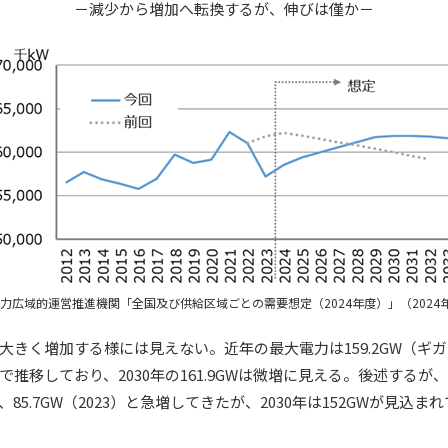
－減少から増加へ転換するが、伸びは僅か－
力広域的運営推進機関「全国及び供給区域ごとの需要想定（2024年度）」（2024年
く増加する様には見えない。近年の最大電力は159.2GW（ギガワッ
（2023）で推移しており、2030年の161.9GWは微増に見える。後述する
022）、85.7GW（2023）と急増してきたが、2030年は152GWが見込